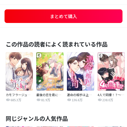
まとめて購入
この作品の読者によく読まれている作品
カモフラージュ夫婦
最後の恋を君に捧ぐ～余命1年の御曹司～
運命の相手は上司だった
4人で同棲！？～逆ハーレムハウスへようこそ♥～【改訂版】
685.3万
81.9万
136.6万
238.0万
同じジャンルの人気作品