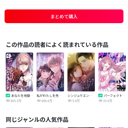
まとめて購入
この作品の読者によく読まれている作品
あなたを地獄に堕とすまで
私がわたしを売る理由
シンジュウエンド【タテヨミ】
パーフェクトグリッター
835.5万
606.6万
5.4万
35.0万
同じジャンルの人気作品