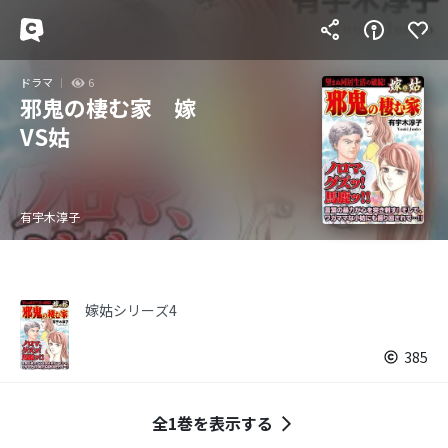
ドラマ
6
邪鬼の棲む家 嫁
VS姑
有宇木淳子
嫁姑シリーズ4
385
全1巻を表示する