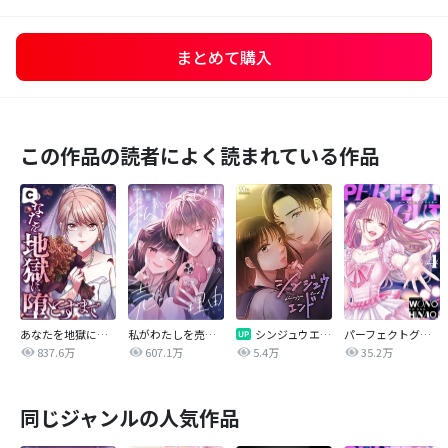
まとめて購入
この作品の読者によく読まれている作品
あなたを地獄に堕とすまで
私がわたしを売る理由
シンジュウエンド【タテヨミ】
パーフェクトグリッター
837.6万
607.1万
5.4万
35.2万
同じジャンルの人気作品