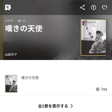
ドラマ
28
嘆きの天使
山田花子
嘆きの天使
704
全1巻を表示する