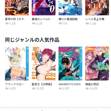
蒼穹の剣【タテヨミ】
最強のレベル0 -解析スキルで完全無双-【タテヨミ】
俺だけ最強超越者～全世界のチート師匠に認められた～【単行本】
レベル至上主義【タテヨミ】
3.2万
3.1万
755
3,183
同じジャンルの人気作品
ブラッククローバー
監禁王【分冊版】
SAKAMOTO DAYS
精霊幻想記
5.9万
15.0万
2.0万
19.6万