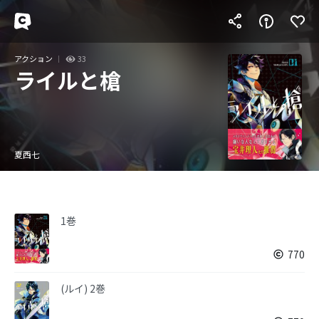
アクション
33
ライルと槍
夏西七
1巻
770
(ルイ) 2巻