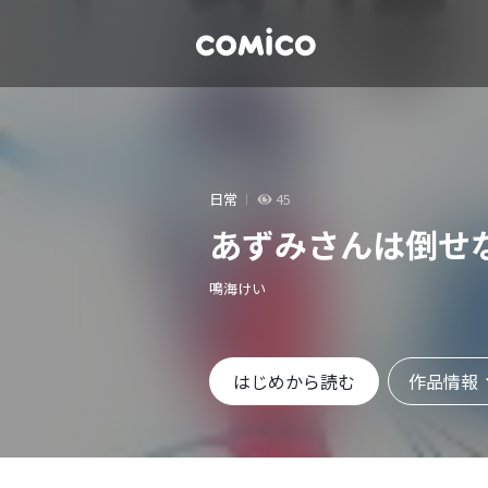
日常
45
あずみさんは倒せ
鳴海けい
作品情報
はじめから読む