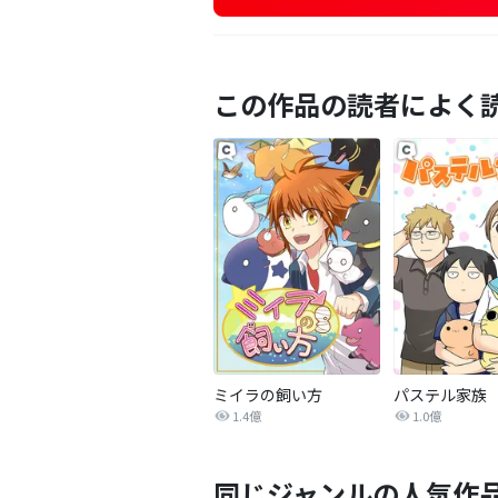
この作品の読者によく
ミイラの飼い方
パステル家族
1.4億
1.0億
同じジャンルの人気作