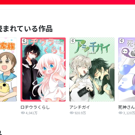
読まれている作品
ロヂウラくらし
アシチガイ
死神さん
4,041万
920.9万
3,120万
品