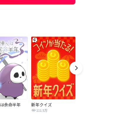
は余命半年
新年クイズ
みつば君はあにヨメさんと。
111.5万
4.8万