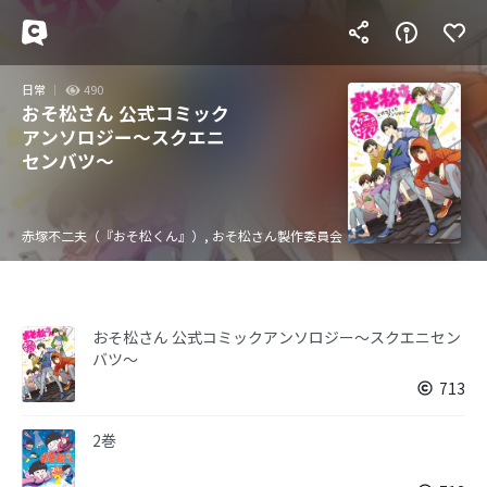
日常
490
おそ松さん 公式コミック
アンソロジー～スクエニ
センバツ～
赤塚不二夫（『おそ松くん』）, おそ松さん製作委員会
おそ松さん 公式コミックアンソロジー～スクエニセン
バツ～
713
2巻