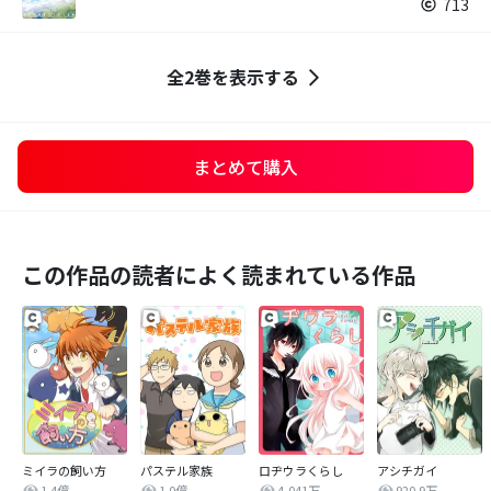
713
全2巻を表示する
まとめて購入
この作品の読者によく読まれている作品
ミイラの飼い方
パステル家族
ロヂウラくらし
アシチガイ
1.4億
1.0億
4,041万
920.9万