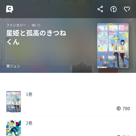
ファンタジー
35
星姫と孤高のきつね
くん
東ジュン
1巻
700
2巻