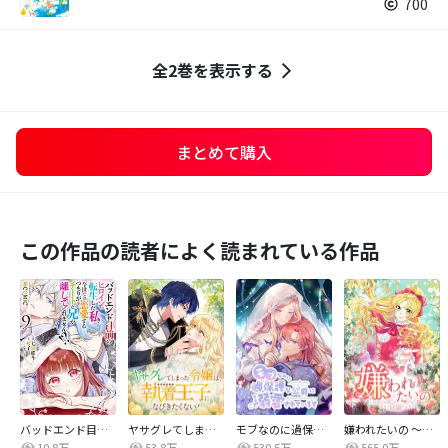
700
全2巻を表示する
まとめて購入
この作品の読者によく読まれている作品
バッドエンド目前のヒロインに転生した私、今世では恋愛するつもりがチートな兄が離してくれません！？@COMIC
ヤサグレてしまった令嬢は、執着王子になびきたくない！
モブなのに過保護な公爵に溺愛されています
嫌われたいの ～好色王の妃を全力で回避します～
10.8万
53.8万
530.5万
565.0万