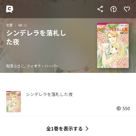
恋愛
22
シンデレラを落札し
た夜
和澄ふさこ, フィオナ・ハーパー
シンデレラを落札した夜
550
全1巻を表示する