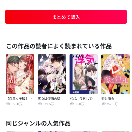
まとめて購入
この作品の読者によく読まれている作品
【白黒タテ版】孕むまで乱れいけ～身代わり花嫁と軍服の猛愛
悪女は仮面の騎士に騙されない
パパ、浮気してるよ？娘と二人でクズ夫を捨てます【分冊版】
恋と弾丸
358.0万
339.5万
96.0万
257.9万
同じジャンルの人気作品