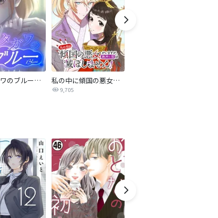
サレタガワのブルー【タテヨミ】
私の中に傾国の悪女がいますが、絶対に国は滅ぼしません！【タテヨミ】
最強ヒモ男に愛されまして
9,705
1.6万