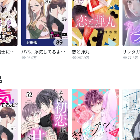
悪女は仮面の騎士に騙されない
パパ、浮気してるよ？娘と二人でクズ夫を捨てます【分冊版】
恋と弾丸
96.0万
257.9万
77.8万
品