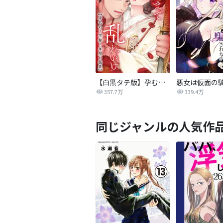
【白黒タテ版】孕むまで乱れいけ～身代わり花嫁と軍服の猛愛
357.7万
339.4万
同じジャンルの人気作