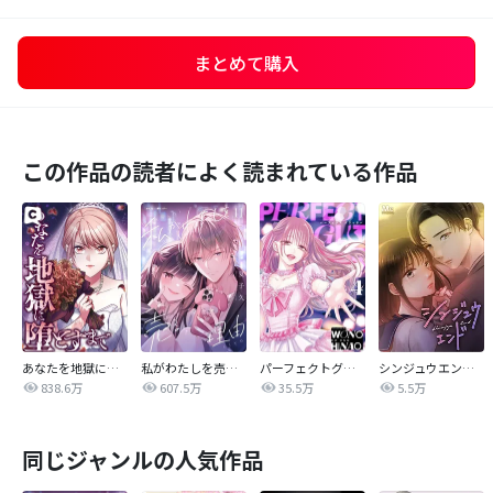
まとめて購入
この作品の読者によく読まれている作品
あなたを地獄に堕とすまで
私がわたしを売る理由
パーフェクトグリッター
シンジュウエンド【タテヨミ】
838.6万
607.5万
35.5万
5.5万
同じジャンルの人気作品