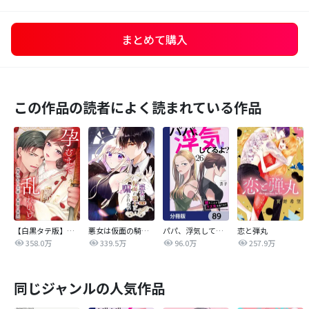
まとめて購入
この作品の読者によく読まれている作品
【白黒タテ版】孕むまで乱れいけ～身代わり花嫁と軍服の猛愛
悪女は仮面の騎士に騙されない
パパ、浮気してるよ？娘と二人でクズ夫を捨てます【分冊版】
恋と弾丸
358.0万
339.5万
96.0万
257.9万
同じジャンルの人気作品