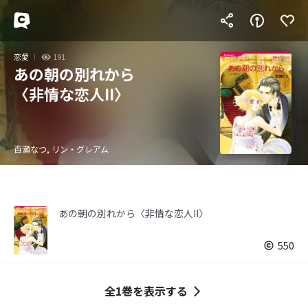
恋愛
191
あの朝の別れから
〈非情な恋人II〉
百瀬なつ, リン・グレアム
あの朝の別れから〈非情な恋人II〉
550
全1巻を表示する