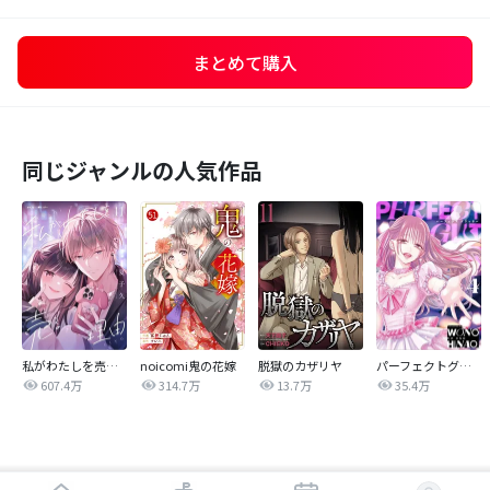
まとめて購入
同じジャンルの人気作品
私がわたしを売る理由
noicomi鬼の花嫁
脱獄のカザリヤ
パーフェクトグリッター
607.4万
314.7万
13.7万
35.4万