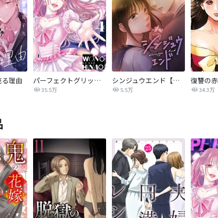
売る理由
パーフェクトグリッター
シンジュウエンド【タテヨミ】
35.5万
5.5万
34.3万
品