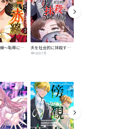
復讐の赤線～恥辱にまみれた少女の運命～【タテヨミ】
夫を社会的に抹殺する5つの方法
不倫家族【タテヨミ】
629.7万
1.9万