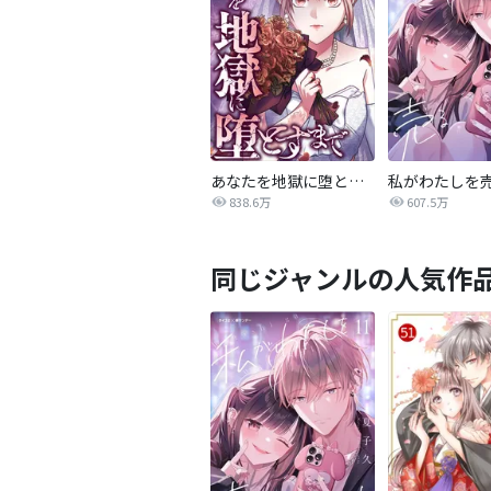
あなたを地獄に堕とすまで
私がわたしを
838.6万
607.5万
同じジャンルの人気作