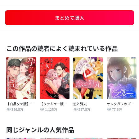
まとめて購入
この作品の読者によく読まれている作品
【白黒タテ版】孕むまで乱れいけ～身代わり花嫁と軍服の猛愛
【タテカラー版】漣蒼士に処女を捧ぐ～さあ、じっくり愛でましょうか
恋と弾丸
サレタガワのブルー【タテヨミ】
356.8万
1,125万
257.8万
77.6万
同じジャンルの人気作品