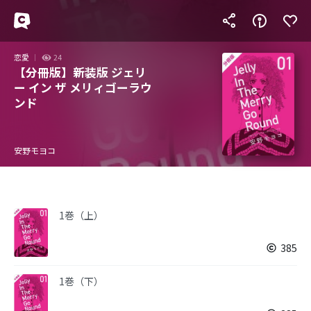
恋愛
24
【分冊版】新装版 ジェリ
ー イン ザ メリィゴーラウ
ンド
安野モヨコ
1巻（上）
385
1巻（下）