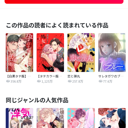
この作品の読者によく読まれている作品
【白黒タテ版】孕むまで乱れいけ～身代わり花嫁と軍服の猛愛
【タテカラー版】漣蒼士に処女を捧ぐ～さあ、じっくり愛でましょうか
恋と弾丸
サレタガワのブルー【タテヨミ】
356.8万
1,125万
257.8万
77.6万
同じジャンルの人気作品