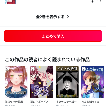
587
全2巻を表示する
まとめて購入
この作品の読者によく読まれている作品
傷だらけの悪魔
菜の花ボーイズ
【タテカラー版】イジメの時間
みんな知ってる
1.4億
705.5万
263.8万
2,055万