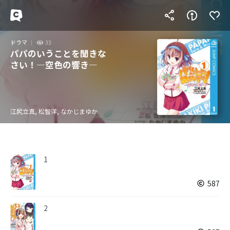
ドラマ
33
パパのいうことを聞きな
さい！―空色の響き―
江尻立真, 松智洋, なかじまゆか
1
587
2