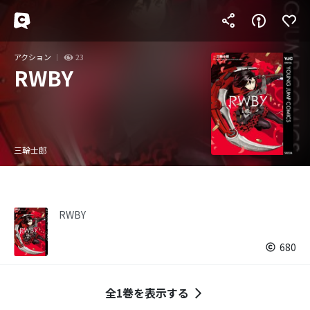
アクション
23
RWBY
三輪士郎
RWBY
680
全1巻を表示する