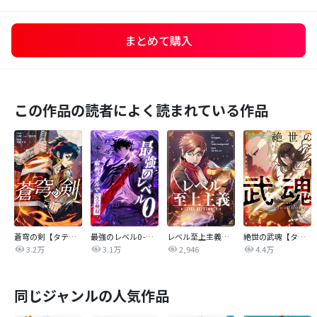
まとめて購入
この作品の読者によく読まれている作品
蒼穹の剣【タテヨミ】
最強のレベル0 -解析スキルで完全無双-【タテヨミ】
レベル至上主義【タテヨミ】
絶世の武魂【タテヨミ】
3.2万
3.1万
2,946
4.4万
同じジャンルの人気作品