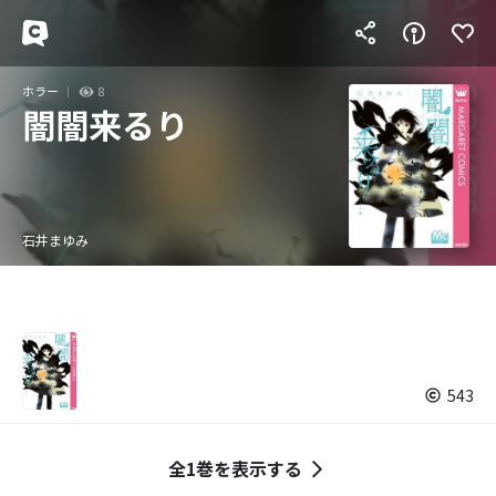
ホラー
8
闇闇来るり
石井まゆみ
543
全1巻を表示する