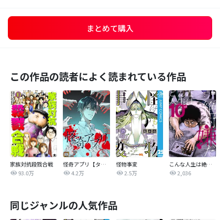
まとめて購入
この作品の読者によく読まれている作品
家族対抗殺戮合戦
怪奇アプリ【タテヨミ】
怪物事変
こんな人生は絶対嫌だ
93.0万
4.2万
2.5万
2,036
同じジャンルの人気作品