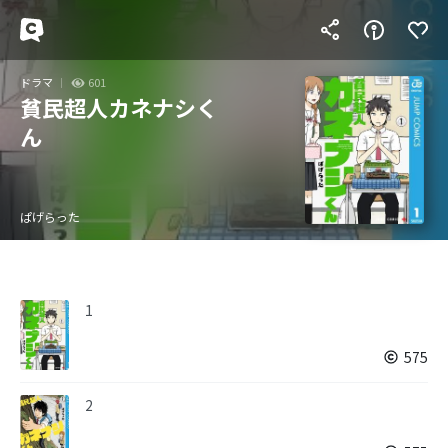
ドラマ
601
貧民超人カネナシく
ん
ぱげらった
1
575
2