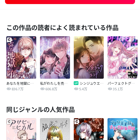
この作品の読者によく読まれている作品
あなたを地獄に堕とすまで
私がわたしを売る理由
シンジュウエンド【タテヨミ】
パーフェクトグリッター
836.7万
606.8万
5.4万
35.1万
同じジャンルの人気作品