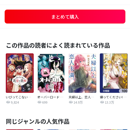
まとめて購入
この作品の読者によく読まれている作品
いびってこない義母と義姉
オーバーロード 不死者のOh!
夫婦以上、恋人未満。【分冊版】
帰ってください! 阿久津さん【分冊版】
9,824
699
14.9万
13.3万
同じジャンルの人気作品