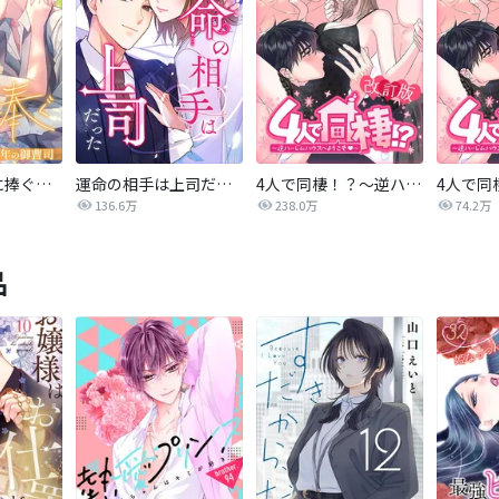
最後の恋を君に捧ぐ～余命1年の御曹司～
運命の相手は上司だった
4人で同棲！？～逆ハーレムハウスへようこそ♥～【改訂版】
136.6万
238.0万
74.2万
品