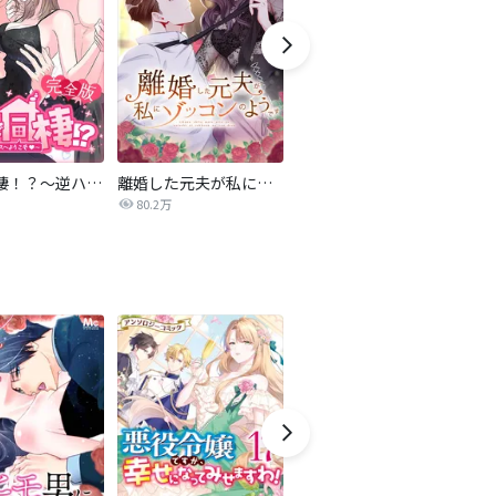
4人で同棲！？～逆ハーレムハウスへようこそ♥～【完全版】
離婚した元夫が私にゾッコンのようです
夫の不倫相手が私だった
雨
80.2万
59.2万