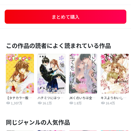
まとめて購入
この作品の読者によく読まれている作品
【タテカラー版】なまいきざかり。
ハチミツにはつこい
JKくのいちは全てを捧げたい
キスよりおいしいっ！
1,307万
16.1万
1.8万
16.4万
同じジャンルの人気作品