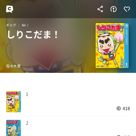
ギャグ
2
しりこだま！
佐々木恵
1
418
2