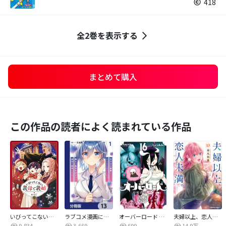
418
全2巻を表示する
まとめて購入
この作品の読者によく読まれている作品
いびってこない義母と義姉
ラブコメ漫画に入ってしまったので、推しの負けヒロインを全力で幸せにする【分冊版】
オーバーロード 不死者のOh!
夫婦以上、恋人未満。【分冊版】
9,834
3,669
699
14.9万