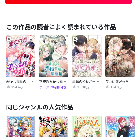
この作品の読者によく読まれている作品
悪役令嬢なのに、狼公爵様に発情されてます
正統派悪役令嬢の裏事情
黒幕の公爵が契約結婚を提案しました
互いに虜だった
254.4万
2,638万
164.9万
ゲージ12時間回復
同じジャンルの人気作品