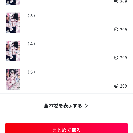
209
（３）
209
（４）
209
（５）
209
全27巻を表示する
まとめて購入