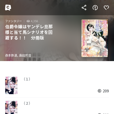
ファンタジー
4,356
伯爵令嬢はヤンデレ旦那
様と当て馬シナリオを回
避する！！ 分冊版
森本鉄道, 島田莉音
（１）
209
（２）