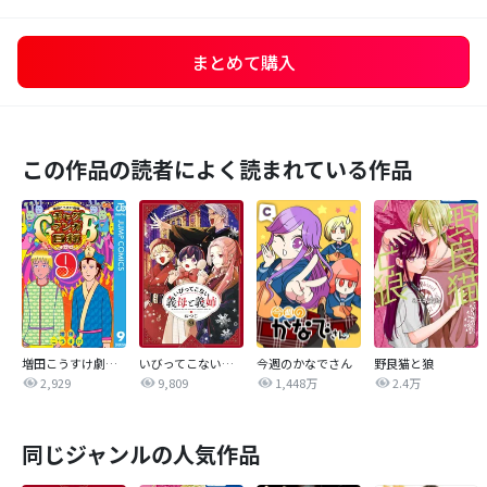
まとめて購入
この作品の読者によく読まれている作品
増田こうすけ劇場 ギャグマンガ日和GB
いびってこない義母と義姉
今週のかなでさん
野良猫と狼
2,929
9,809
1,448万
2.4万
同じジャンルの人気作品