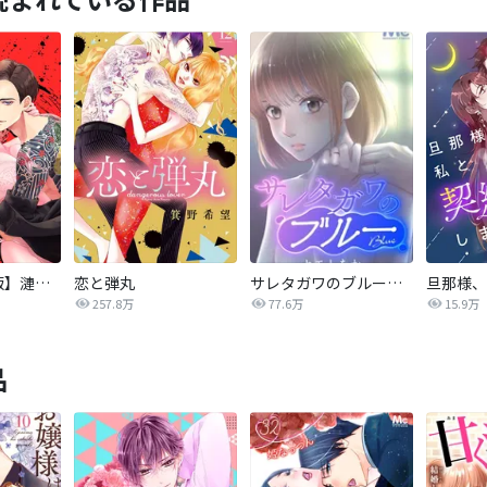
【タテカラー版】漣蒼士に処女を捧ぐ～さあ、じっくり愛でましょうか
恋と弾丸
サレタガワのブルー【タテヨミ】
257.8万
77.6万
15.9万
品