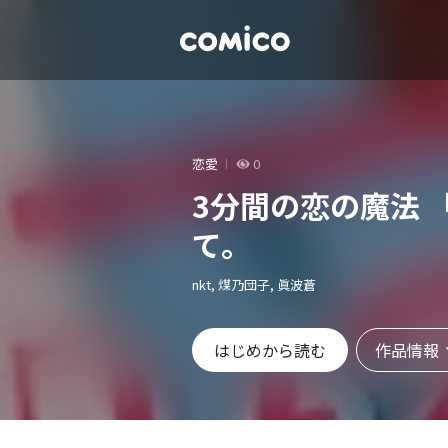
恋愛
0
3分間の恋の魔法 
て。
nkt, 煤乃団子, 眞波蒼
作品情報
はじめから読む