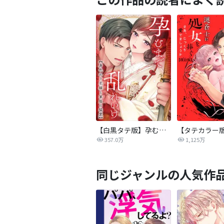
【白黒タテ版】孕むまで乱れいけ～身代わり花嫁と軍服の猛愛
357.0万
1,125万
同じジャンルの人気作