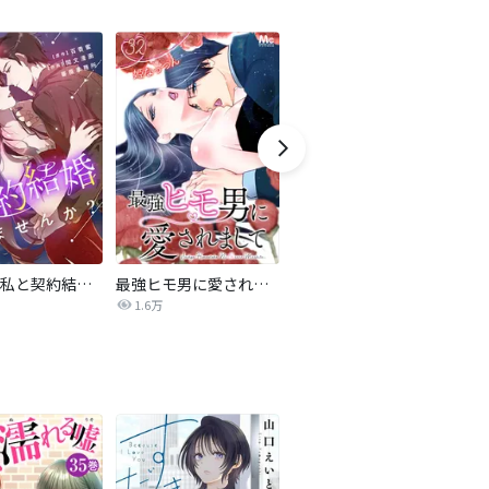
旦那様、私と契約結婚しませんか？【タテヨミ】
最強ヒモ男に愛されまして
Perfect Crime
氷
1.6万
206.5万