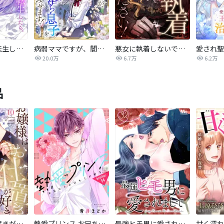
おデブ悪女に転生したら、なぜかラスボス王子様に執着されています
病弱ママですが、闇落ち息子を育ててみせます！【タテヨミ】
悪女に執着しないでください！【タテヨミ】
20.0万
6.7万
6.2万
品
お嬢様はお仕置きが好き
熱愛プリンス お兄ちゃんはキミが好き
最強ヒモ男に愛されまして