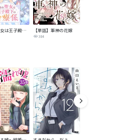
愛され聖女は王子殿下の治療係【タテヨミ】
【単話】軍神の花嫁
永年雇用は可能でしょうか 分冊版
384
1.8万
甘く濡れる嘘～結婚という名の復讐～
すきだから、だよ
ハチミツにはつこい