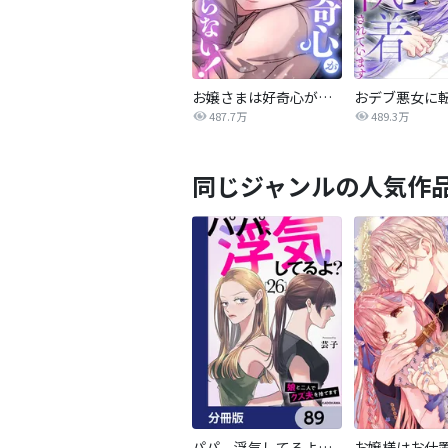
お嬢さまは好奇心が止まらない！
487.7万
489.3万
同じジャンルの人気作
パパ、浮気してるよ？娘と二人でクズ夫を捨てます【分冊版】