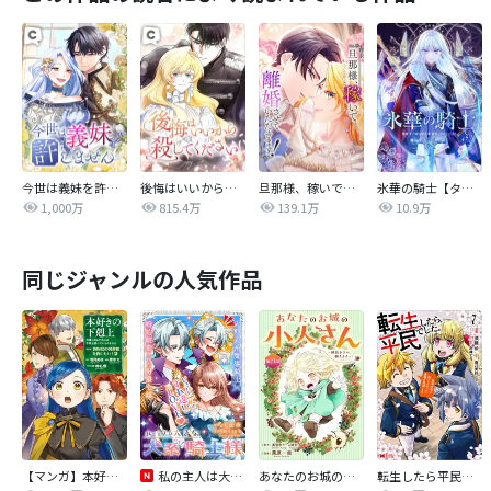
今世は義妹を許しません
後悔はいいから殺してください
旦那様、稼いで離婚させていただきます！
氷華の騎士【タテヨミ】
1,000万
815.4万
139.1万
10.9万
同じジャンルの人気作品
【マンガ】本好きの下剋上 第四部
私の主人は大きな犬系騎士様
あなたのお城の小人さん ～御飯下さい、働きますっ～（コミック）【分冊版】
転生したら平民でした。～生活水準に耐えられないので貴族を目指します～（コミック）