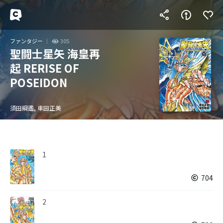
ファンタジー
305
聖闘士星矢 海皇再
起 RERISE OF
POSEIDON
須田綱鑑, 車田正美
1
704
2