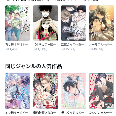
青と碧【単行本版】
【タテカラー版】liar
江家のイス～ある財閥家の嫁～
ノーモラル～弁護士の掟～
1,486
1,149万
350.7万
495.0万
同じジャンルの人気作品
オレ様マーメイドは発情中～王子様は貧乏学生がお好き～
婚約破棄された悪辣オメガは義兄公爵に執着される 【連載版】
優しくイジめて溶かして混ぜて
かわいいきみ～美人な幼馴染と平凡な僕～