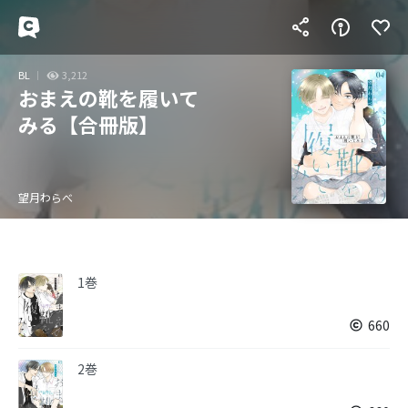
BL
3,212
おまえの靴を履いて
みる【合冊版】
望月わらべ
1巻
660
2巻