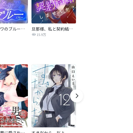
サレタガワのブルー【タテヨミ】
旦那様、私と契約結婚しませんか？【タテヨミ】
私の中に傾国の悪女がいますが、絶対に国は滅ぼしません！【タテヨミ】
15.9万
9,697
最強ヒモ男に愛されまして
すきだから、だよ
おとなの初恋【マイクロ】