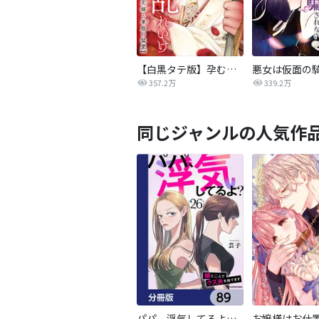
【白黒タテ版】孕むまで乱れいけ～身代わり花嫁と軍服の猛愛
357.2万
339.2万
同じジャンルの人気作
パパ、浮気してるよ？娘と二人でクズ夫を捨てます【分冊版】