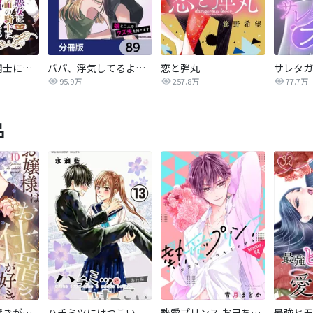
悪女は仮面の騎士に騙されない
パパ、浮気してるよ？娘と二人でクズ夫を捨てます【分冊版】
恋と弾丸
95.9万
257.8万
77.7万
品
お嬢様はお仕置きが好き
ハチミツにはつこい
熱愛プリンス お兄ちゃんはキミが好き