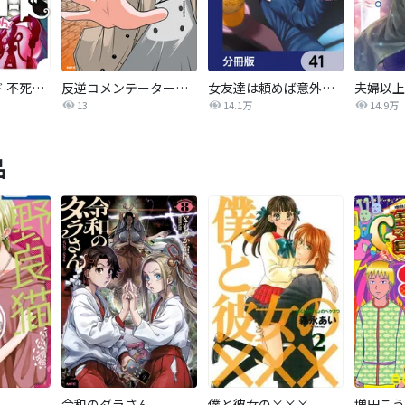
オーバーロード 不死者のOh!
反逆コメンテーターエンドウさん
女友達は頼めば意外とヤらせてくれる【分冊版】
13
14.1万
14.9万
品
令和のダラさん
僕と彼女の×××