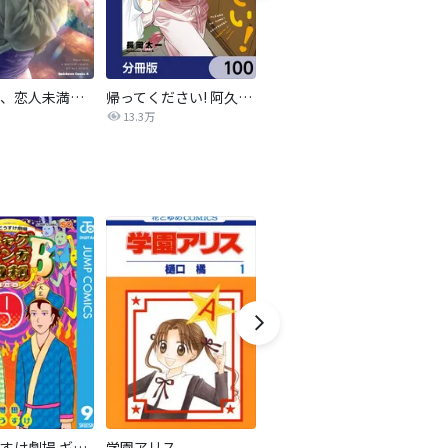
夫婦以上、恋人未満。【分冊版】
帰ってください! 阿久津さん【分冊版】
ニュートーキョーカモフラージュアワー
夜
13.3万
1,278
増田こうすけ劇場 ギャグマンガ日和GB
学園アリス
ビジョカツ！ 【分冊版】
極