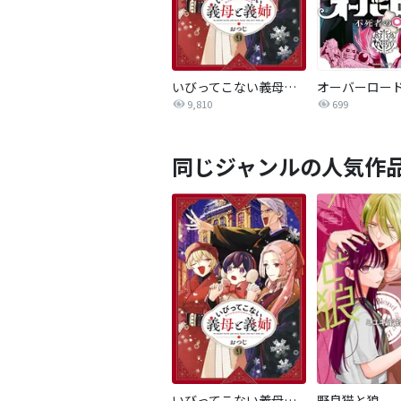
いびってこない義母と義姉
9,810
699
同じジャンルの人気作
いびってこない義母と義姉
野良猫と狼