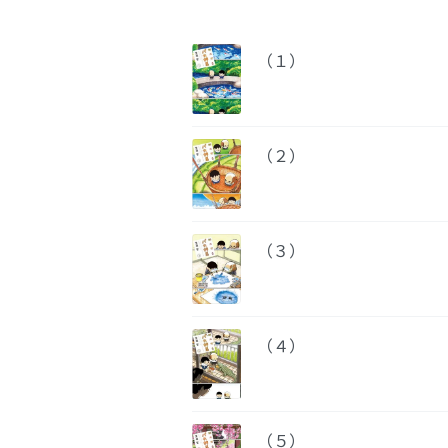
（１）
（２）
（３）
（４）
（５）