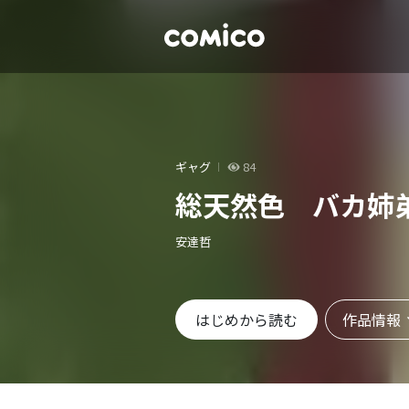
ギャグ
84
総天然色 バカ姉
安達哲
作品情報
はじめから読む