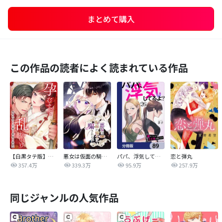
まとめて購入
この作品の読者によく読まれている作品
【白黒タテ版】孕むまで乱れいけ～身代わり花嫁と軍服の猛愛
悪女は仮面の騎士に騙されない
パパ、浮気してるよ？娘と二人でクズ夫を捨てます【分冊版】
恋と弾丸
357.4万
339.3万
95.9万
257.9万
同じジャンルの人気作品