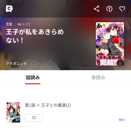
恋愛
8.3万
王子が私をあきらめ
ない！
アサダニッキ
話読み
巻読み
第1話 × 王子との遭遇(1)
無料