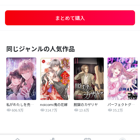
まとめて購入
同じジャンルの人気作品
私がわたしを売る理由
noicomi鬼の花嫁
脱獄のカザリヤ
パーフェクトグリッター
606.9万
314.7万
13.6万
35.2万