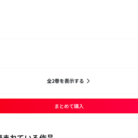
全2巻を表示する
まとめて購入
読まれている作品