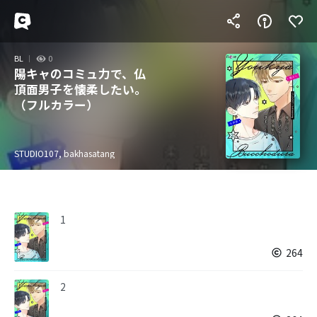
BL
0
陽キャのコミュ力で、仏
頂面男子を懐柔したい。
（フルカラー）
STUDIO107, bakhasatang
1
264
2