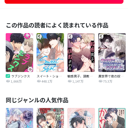
この作品の読者によく読まれている作品
ラブジンクス
スイート・ショット
敏感男子、調教される
異世界で夜の奴隷になりました【改訂版】
1,666万
448.1万
1,147万
75.3万
同じジャンルの人気作品