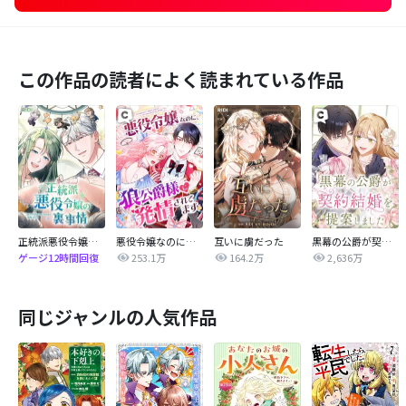
この作品の読者によく読まれている作品
正統派悪役令嬢の裏事情
悪役令嬢なのに、狼公爵様に発情されてます
互いに虜だった
黒幕の公爵が契約結婚を提案しました
253.1万
164.2万
2,636万
ゲージ12時間回復
同じジャンルの人気作品