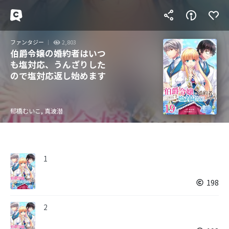
ファンタジー
2,803
伯爵令嬢の婚約者はいつ
も塩対応、うんざりした
ので塩対応返し始めます
郁橋むいこ, 真波潜
1
198
2