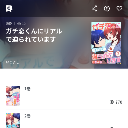
恋愛
10
ガチ恋くんにリアル
で迫られています
いとよし
1巻
770
2巻