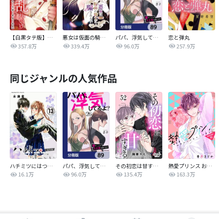
【白黒タテ版】孕むまで乱れいけ～身代わり花嫁と軍服の猛愛
悪女は仮面の騎士に騙されない
パパ、浮気してるよ？娘と二人でクズ夫を捨てます【分冊版】
恋と弾丸
357.8万
339.4万
96.0万
257.9万
同じジャンルの人気作品
ハチミツにはつこい
パパ、浮気してるよ？娘と二人でクズ夫を捨てます【分冊版】
その初恋は甘すぎる～恋愛処女には刺激が強い～
熱愛プリンス お兄ちゃんはキミが好き
16.1万
96.0万
135.4万
163.3万