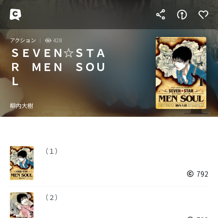
アクション
428
ＳＥＶＥＮ☆ＳＴＡ
Ｒ ＭＥＮ ＳＯＵ
Ｌ
柳内大樹
（１）
792
（２）