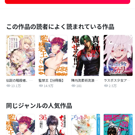
この作品の読者によく読まれている作品
伝説の暗殺者、転生したら王家の愛され末娘になってしまいまして。【タテヨミ】
監禁王【分冊版】
陣内流柔術流浪伝 真島、爆ぜる！！
ラスボス少女アカリ～ワタシより強いやつに会いに現代に行く～【タテヨミ】
13.1万
14.9万
181
2.5万
同じジャンルの人気作品