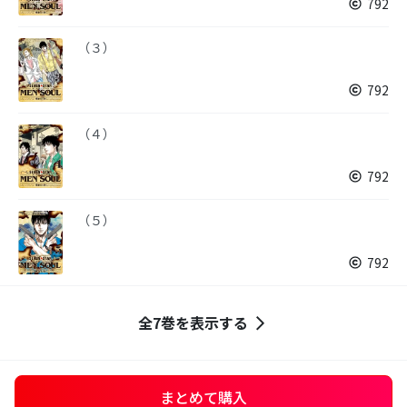
792
（３）
792
（４）
792
（５）
792
全7巻を表示する
まとめて購入