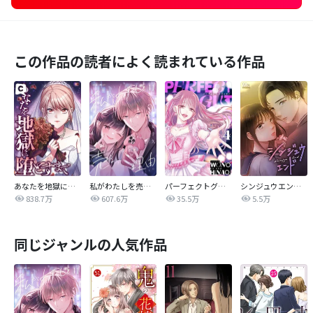
この作品の読者によく読まれている作品
あなたを地獄に堕とすまで
私がわたしを売る理由
パーフェクトグリッター
シンジュウエンド【タテヨミ】
838.7万
607.6万
35.5万
5.5万
同じジャンルの人気作品