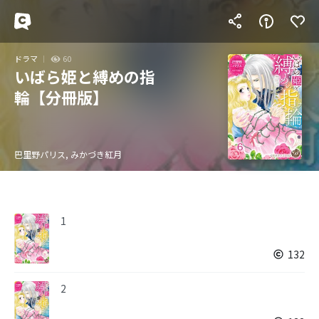
ドラマ
60
いばら姫と縛めの指
輪【分冊版】
巴里野パリス, みかづき紅月
1
132
2