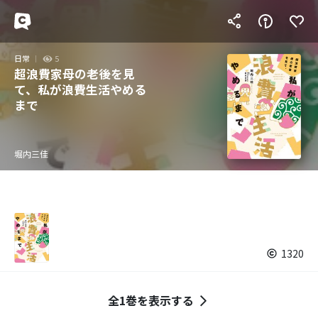
日常
5
超浪費家母の老後を見
て、私が浪費生活やめる
まで
堀内三佳
1320
全1巻を表示する