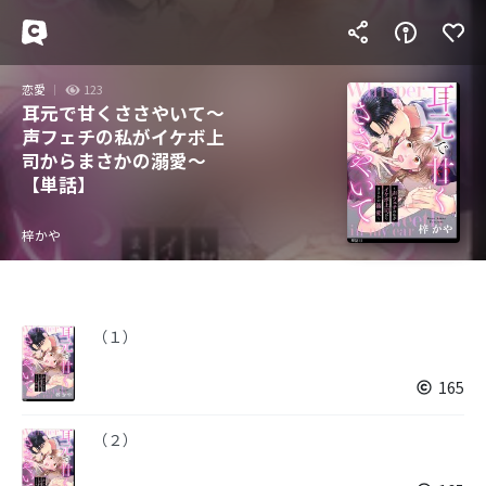
恋愛
123
耳元で甘くささやいて～
声フェチの私がイケボ上
司からまさかの溺愛～
【単話】
梓かや
（１）
165
（２）