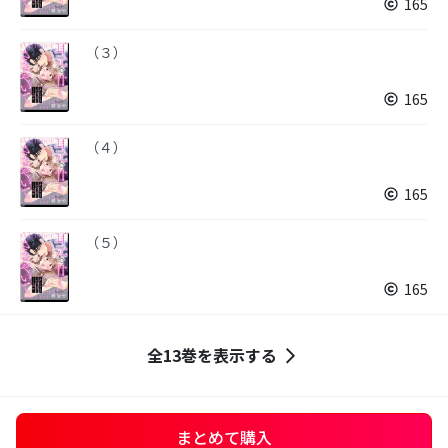
165
（３）
165
（４）
165
（５）
165
全13巻を表示する
まとめて購入