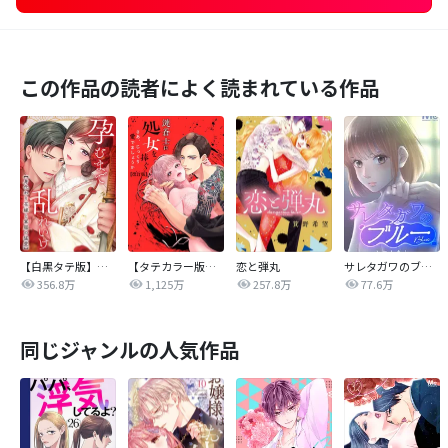
この作品の読者によく読まれている作品
【白黒タテ版】孕むまで乱れいけ～身代わり花嫁と軍服の猛愛
【タテカラー版】漣蒼士に処女を捧ぐ～さあ、じっくり愛でましょうか
恋と弾丸
サレタガワのブルー【タテヨミ】
356.8万
1,125万
257.8万
77.6万
同じジャンルの人気作品