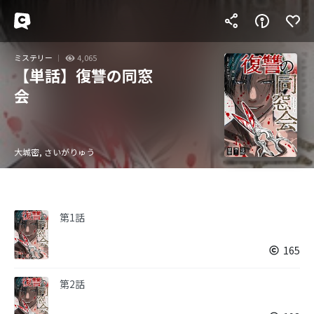
ミステリー
4,065
【単話】復讐の同窓
会
大城密, さいがりゅう
第1話
165
第2話