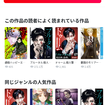
この作品の読者によく読まれている作品
虐殺ハッピーエンド～蒼の章～
ブルータル 殺人警察官の告白
ドゥーム 殺人警察官の断罪録 分冊版
憂国のモリアーティ
435
172.1万
2,901
2.8万
同じジャンルの人気作品