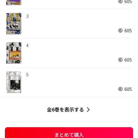
605
3
605
4
605
5
605
全6巻を表示する
まとめて購入