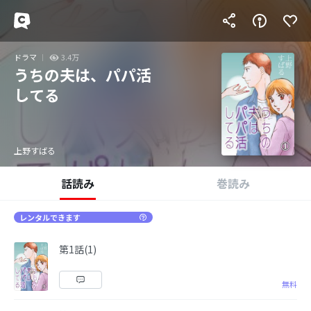
ドラマ
3.4万
うちの夫は、パパ活
してる
上野すばる
話読み
巻読み
レンタルできます
第1話(1)
無料