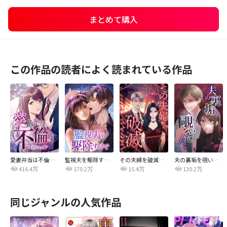
まとめて購入
この作品の読者によく読まれている作品
愛妻弁当は不倫に含まれますか？
監視夫を駆除するまで
その夫婦を破滅させるまで
夫の裏垢を覗いてみたら
416.4万
170.2万
15.4万
130.2万
同じジャンルの人気作品