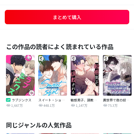
まとめて購入
この作品の読者によく読まれている作品
ラブジンクス
スイート・ショット
敏感男子、調教される
異世界で夜の奴隷になりました【改訂版】
1,667万
448.1万
1,147万
75.3万
同じジャンルの人気作品