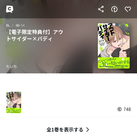
BL
54
【電子限定特典付】アウ
トサイダー×バディ
たいち
748
全1巻を表示する