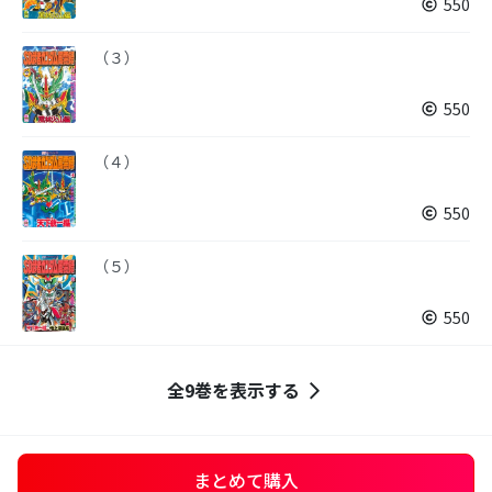
550
（３）
550
（４）
550
（５）
550
全9巻を表示する
まとめて購入