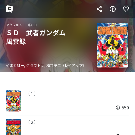
アクション
18
ＳＤ 武者ガンダム
風雲録
やまと虹一, クラフト団, 横井孝二（レイアップ）
（１）
550
（２）