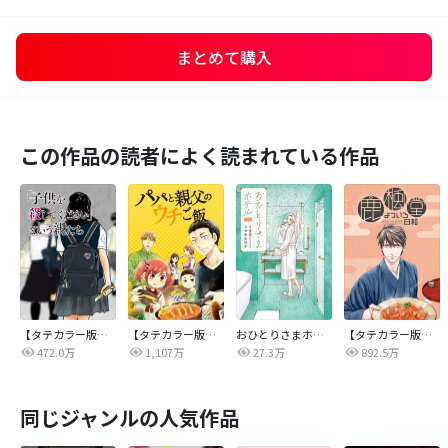
まとめて購入
この作品の読者によく読まれている作品
【タテカラー版】｢子供を殺してください｣という親たち
【タテカラー版】パパと親父のウチご飯
おひとりさまホテル
【タテカラー版】鹿楓堂よついろ日和
472.0万
1,107万
27.3万
892.5万
同じジャンルの人気作品