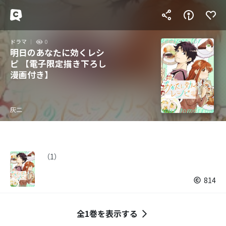
ドラマ
0
明日のあなたに効くレシ
ピ 【電子限定描き下ろし
漫画付き】
灰二
（1）
814
全1巻を表示する