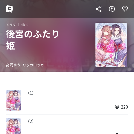
ドラマ
0
後宮のふたり
姫
高岡ゆう, リッカロッカ
（1）
220
（2）