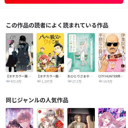
この作品の読者によく読まれている作品
【タテカラー版】｢子供を殺してください｣という親たち
【タテカラー版】パパと親父のウチご飯
おひとりさまホテル
CITY HUNTER外伝 伊集院隼人氏の平穏ならぬ日常
472.0万
1,107万
27.3万
14.9万
同じジャンルの人気作品