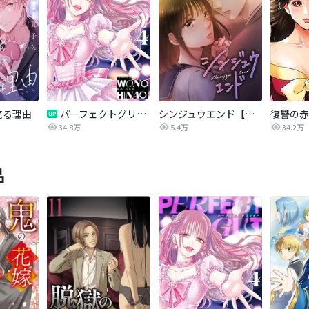
売る理由
パーフェクトグリッター
シンジュウエンド【タテヨミ】
34.8万
5.4万
34.2万
品