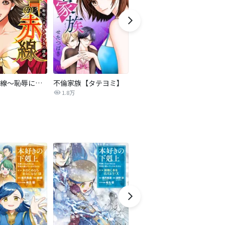
復讐の赤線～恥辱にまみれた少女の運命～【タテヨミ】
不倫家族【タテヨミ】
セフレの品格―プライド―
1.8万
306.3万