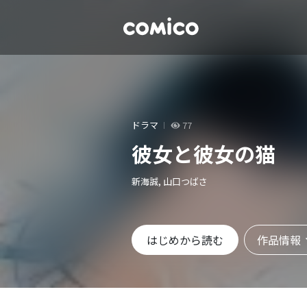
ドラマ
77
彼女と彼女の猫
新海誠, 山口つばさ
作品情報
はじめから読む