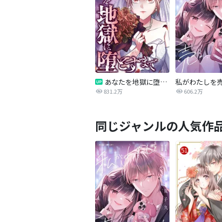
あなたを地獄に堕とすまで
私がわたしを
831.2万
606.2万
同じジャンルの人気作